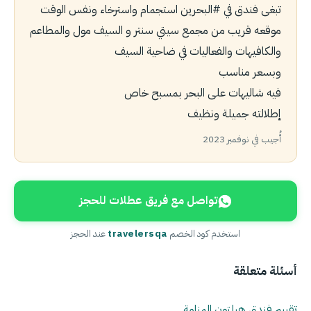
تبغى فندق في ‎#البحرين استجمام واسترخاء ونفس الوقت
موقعه قريب من مجمع سيتي سنتر و السيف مول والمطاعم
والكافيهات والفعاليات في ضاحية السيف
وبسعر مناسب
فيه شاليهات على البحر بمسبح خاص
إطلالته جميلة ونظيف
أُجيب في نوفمبر 2023
تواصل مع فريق عطلات للحجز
استخدم كود الخصم
travelersqa
عند الحجز
أسئلة متعلقة
تقييم فندق هيلتون المنامة