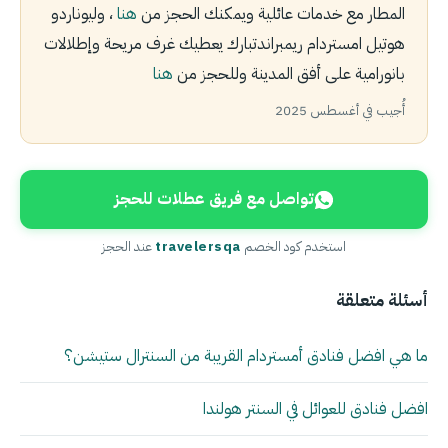
المطار مع خدمات عائلية ويمكنك الحجز من
هنا
، وليوناردو
هوتيل امستردام ريمبراندتبارك يعطيك غرف مريحة وإطلالات
بانورامية على أفق المدينة وللحجز من
هنا
أُجيب في أغسطس 2025
تواصل مع فريق عطلات للحجز
استخدم كود الخصم
travelersqa
عند الحجز
أسئلة متعلقة
ما هي افضل فنادق أمستردام القريبة من السنترال ستيشن؟
افضل فنادق للعوائل في السنتر هولندا