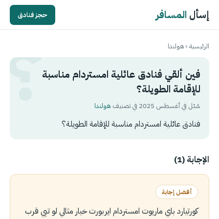
إسأل
المسافر
حجز فنادق
الرئيسية
›
هولندا
فين ألقي فنادق عائلية امستردام مناسبة
للإقامة الطويلة؟
سُئل في أغسطس 2025 في تصنيف
هولندا
فنادق عائلية امستردام مناسبة للإقامة الطويلة؟
الإجابة (1)
أفضل إجابة
كورتيارد باي ماريوت امستردام ايربورت خيار مثالي لو تبي قرب